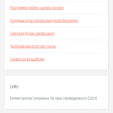
Программа таймер скачать торрент
Голодные игры скачать книгу epub бесплатно
Снегоход буран скачать книгу
Чолпонай два огня текст песни
Словно по волшебству
Links
Бэтмен против Супермена: На заре справедливости (2016.