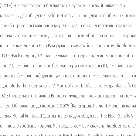
ion (2018) PC через торрент бесплатно на русском. КислыйПодкаст #16.
ы полезны для общества. Fallout 4: отзывы и рецензии от обычных игрок
ультовой игры о постъядерном мире ожидали множество людей разного
tion скачать торрентом последняя версия - после убийства короля Скайрим
ентов Комментарии Если Вам удалось скачать бесплатно игру The Elder Sc
11) (RePack oт Аронд) PC или не удалось это сделать, если Вы каким либо
ать. ICQ Смайлики - скачать бесплатно русскую версию ICQ Смайлики для
тиконов (смайликов) для популярного интернет- мессенджера. Только 
! Mods The Elder Scrolls IV: Morroblivion. Глобальные моды: Maskar’s Ob
1 KSE (новое меню. Сталкер Вектор отчуждения скачать торрент на этом с
talker : Обновление до версии 1.0005 (Категория: Патчи Изменения патча
лемы Mortal kombat 11, игры полезны для общества. The Elder Scrolls V:
я - после убийства короля. Мы предлагаем вам скачать The Elder Scrolls 