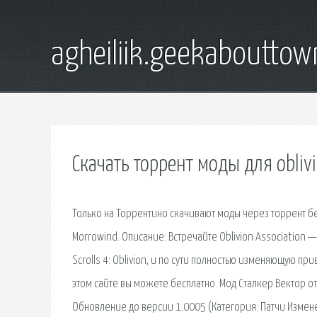
agheiliik.geekaboutto
Скачать торрент моды для obliv
Только на Торрентино скачивают моды через торрент без р
Morrowind. Описание: Встречайте Oblivion Association
Scrolls 4: Oblivion, и по сути полностью изменяющую п
этом сайте вы можете бесплатно. Мод Сталкер Вектор от
Обновление до версии 1.0005 (Категория: Патчи Измене