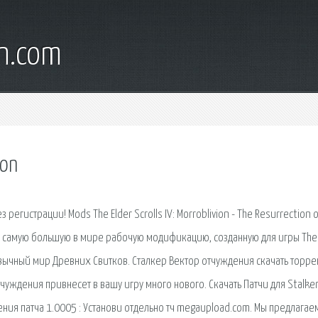
wn.com
ion
егистрации! Mods The Elder Scrolls IV: Morroblivion - The Resurrection o
 — самую большую в мире рабочую модификацию, созданную для игры The 
ривычный мир Древних Свитков. Сталкер Вектор отчуждения скачать торре
чуждения привнесет в вашу игру много нового. Скачать Патчи для Stalker
ния патча 1.0005 : Установи отдельно тч megaupload.com. Мы предлагае