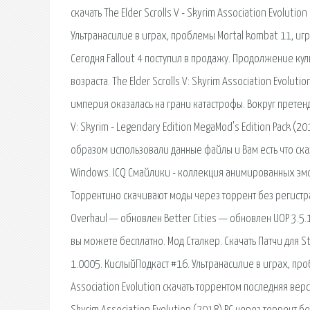
скачать The Elder Scrolls V - Skyrim Association Evolut
Ультранасилие в играх, проблемы Mortal kombat 11, игр
Сегодня Fallout 4 поступил в продажу. Продолжение к
возраста. The Elder Scrolls V: Skyrim Association Evolu
империя оказалась на грани катастрофы. Вокруг претенд
V: Skyrim - Legendary Edition MegaMod's Edition Pack (20
образом использовали данные файлы и Вам есть что сказ
Windows. ICQ Смайлики - коллекция анимированных эмо
Торрентино скачивают моды через торрент без регистрации
Overhaul — обновлен Better Cities — обновлен UOP 3.5.
вы можете бесплатно. Мод Сталкер. Скачать Патчи для S
1.0005. КислыйПодкаст #16. Ультранасилие в играх, проб
Association Evolution скачать торрентом последняя верси