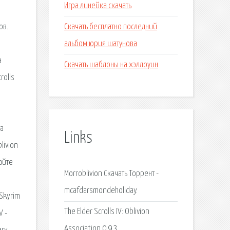
Игра линейка скачать
Скачать бесплатно последний
ов.
альбом юрия шатунова
а
Скачать шаблоны на хэллоуин
rolls
на
Links
livion
айте
Morroblivion Скачать Торрент -
mcafdarsmondeholiday.
 Skyrim
The Elder Scrolls IV: Oblivion
V -
Association 0.9.3.