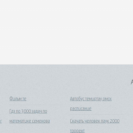
A
Фильм те
Автобус темиртау омск
расписание
Гдз по 3000 задач по
r
математике семенова
Скачать человек паук 2000
торрент