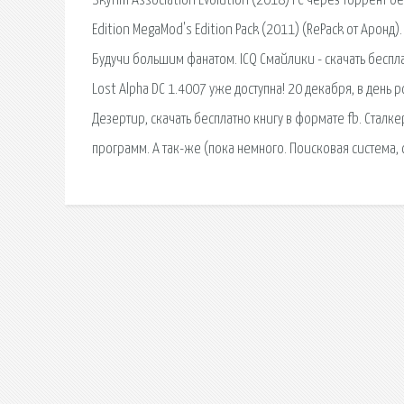
Skyrim Association Evolution (2018) PC через торрент бес
Edition MegaMod's Edition Pack (2011) (RePack oт Аронд
Будучи большим фанатом. ICQ Смайлики - скачать беспл
Lost Alpha DC 1.4007 уже доступна! 20 декабря, в день 
Дезертир, скачать бесплатно книгу в формате fb. Сталк
программ. А так-же (пока немного. Поисковая сиcтема,