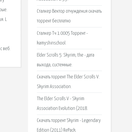
ary
рые.
Сталкер Вектор отчуждения скачать
я. L
торрент бесплатно
Сталкер Тч 1.0005 Торрент -
kamyshinschool.
с веб.
Elder Scrolls 5: Skyrim, the - дата
выхода, системные.
Скачать торрент The Elder Scrolls V:
Skyrim Association.
The Elder Scrolls V - Skyrim
Association Evolution (2018.
Скачать торрент Skyrim - Legendary
Edition (2011) RePack.