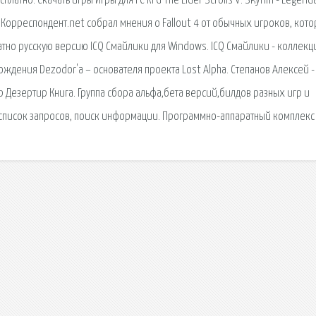
платно. Скачать игры Игры для PC RPG The Elder Scrolls V: Skyrim - Legend
). Корреспондент.net собрал мнения о Fallout 4 от обычных игроков, кото
атно русскую версию ICQ Смайлики для Windows. ICQ Смайлики - коллекци
рождения Dezodor'а – основателя проекта Lost Alpha. Степанов Алексей -
ер Дезертир Книга. Группа сбора альфа,бета версий,билдов разных игр и
 список запросов, поиск информации. Программно-аппаратный комплекс 