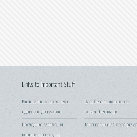
Links to Important Stuff
Расписание электричек с
Олег безъязыков песни
одинцово до тучково
скачать бесплатно
Последние заявления
Текст песни disturbed praye
порошенко сегодня