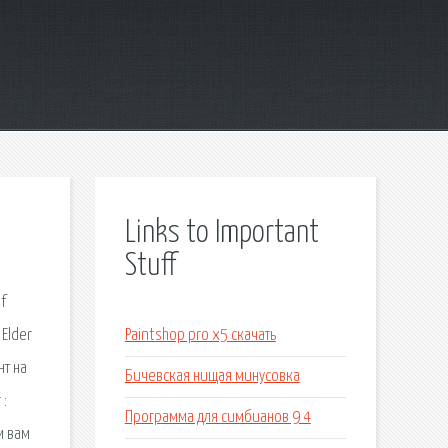
Links to Important
Stuff
f
Elder
Paintshop pro x5 скачать
нт на
Бичевская нищая минусовка
 :
Программа для симбианов 9 4
м вам