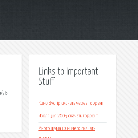
Links to Important
Stuff
/у Б.
Кино dvdrip скачать через торрент
Изоляция 2005 скачать торрент
Много шума из ничего скачать