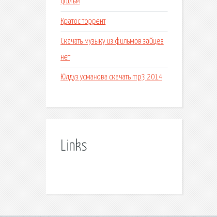
фильм
Кратос торрент
Скачать музыку из фильмов зайцев
нет
Юлдуз усманова скачать mp3 2014
Links