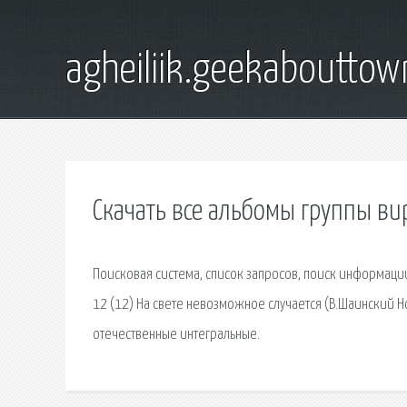
agheiliik.geekaboutto
Скачать все альбомы группы вир
Поисковая сиcтема, список запросов, поиск информации
12 (12) На свете невозможное случается (В.Шаинский Н
отечественные интегральные.