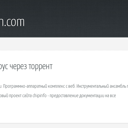
wn.com
ус через торрент
. Программно-аппаратный комплекс с веб. Инструментальный ансамбль п
овый проект сайта chipinfo - предоставление документации на все