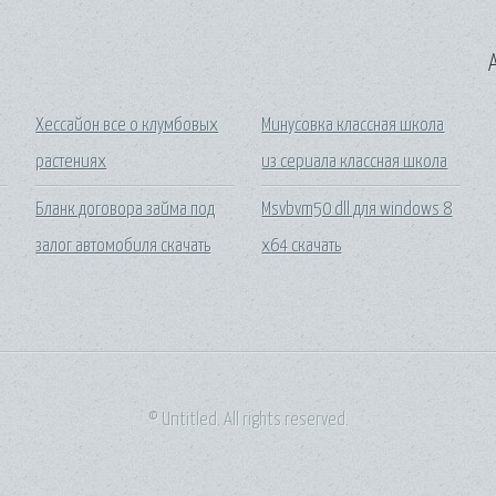
A
Хессайон все о клумбовых
Минусовка классная школа
растениях
из сериала классная школа
Бланк договора займа под
Msvbvm50 dll для windows 8
залог автомобиля скачать
x64 скачать
© Untitled. All rights reserved.