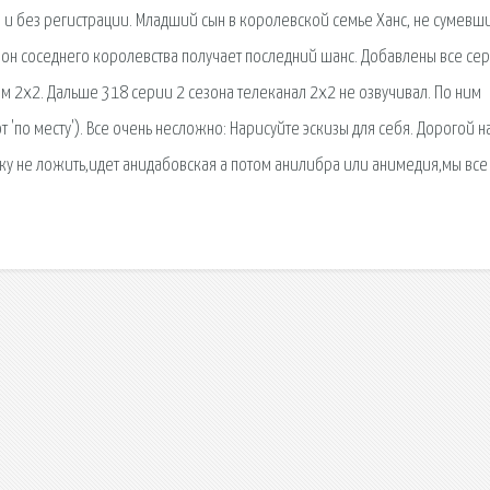
и без регистрации. Младший сын в королевской семье Ханс, не сумевши
рон соседнего королевства получает последний шанс. Добавлены все се
м 2x2. Дальше 318 серии 2 сезона телеканал 2x2 не озвучивал. По ним
'по месту'). Все очень несложно: Нарисуйте эскизы для себя. Дорогой 
пку не ложить,идет анидабовская а потом анилибра или анимедия,мы все