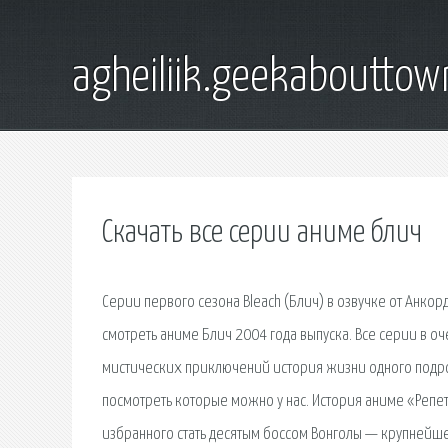
agheiliik.geekaboutto
Скачать все серии аниме блич
Серии первого сезона Bleach (Блич) в озвучке от Анко
смотреть аниме Блич 2004 года выпуска. Все серии в о
мистических приключений история жизни одного подрос
посмотреть которые можно у нас. История аниме «Репе
избранного стать десятым боссом Вонголы — крупнейшей