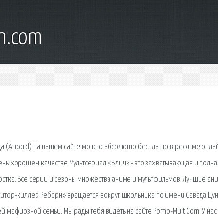
wn.com
рда (Ancord) На нашем сайте можно абсолютно бесплатно в режиме онла
чень хорошем качестве Мультсериал «Блич» - это захватывающая и полна
тка. Все серии и сезоны множества аниме и мультфильмов. Лучшие ани
титор-киллер Реборн» вращается вокруг школьника по имени Савада Цун
 мафиозной семьи. Мы рады тебя видеть на сайте Porno-Mult.Com! У нас