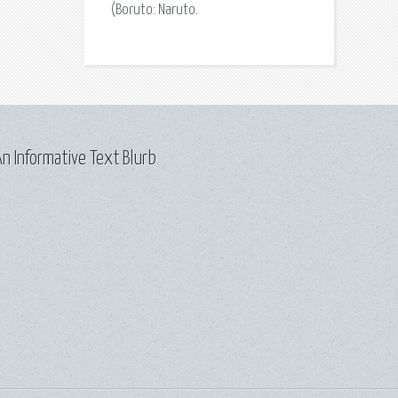
(Boruto: Naruto.
n Informative Text Blurb