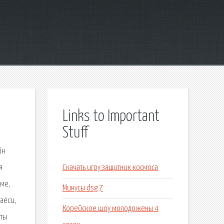
Links to Important
Stuff
йн
я
Скачать игру защитник космоса
ме,
Минусы dsg 7
аёси,
Корейское шоу молодожены 4
 ты