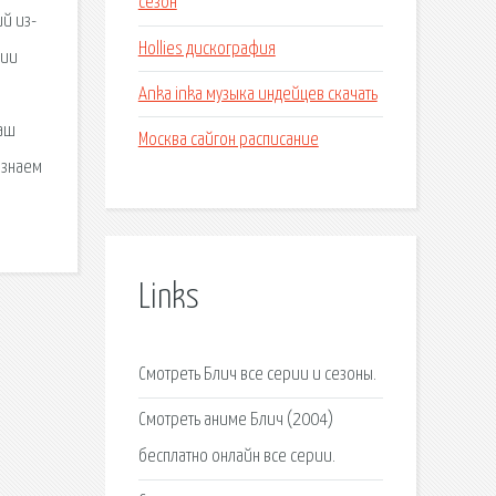
сезон
й из-
Hollies дискография
рии
Anka inka музыка индейцев скачать
наш
Москва сайгон расписание
 знаем
Links
Смотреть Блич все серии и сезоны.
Смотреть аниме Блич (2004)
бесплатно онлайн все серии.