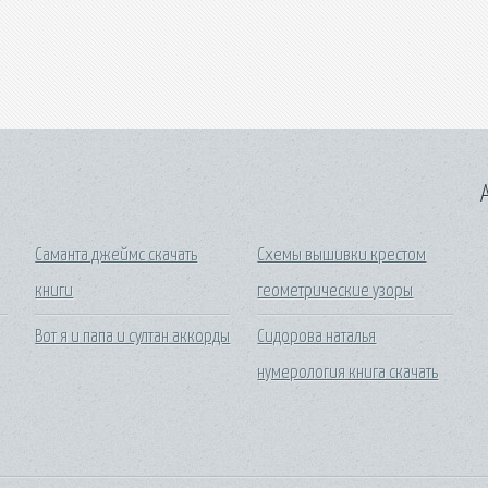
A
Саманта джеймс скачать
Схемы вышивки крестом
книги
геометрические узоры
Вот я и папа и султан аккорды
Сидорова наталья
нумерология книга скачать