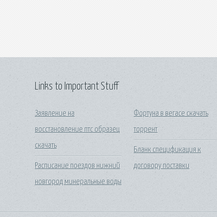
Links to Important Stuff
Заявление на
Фортуна в вегасе скачать
восстановление птс образец
торрент
скачать
Бланк спецификация к
Расписание поездов нижний
договору поставки
новгород минеральные воды