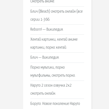
Смотреть аниме.
Блич (Bleach) смотреть онлайн (все
серии 1-366.
Reborn! — Википедия.
Хентай картинки, хентай аниме
картинки, порно хентай.
Блич — Википедия.
Порно мультики, порно
мультфильмы, смотреть порно.
Наруто 2 сезон озвучка 2x2
смотреть онлайн.
Боруто: Новое поколение Наруто