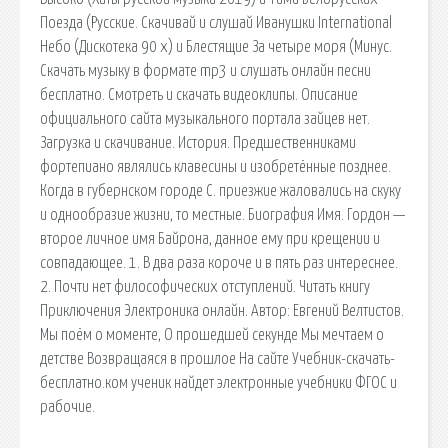
Поезда (Русские. Скачивай и слушай Иванушки International
Небо (Дискотека 90 х) и Блестящие За четыре моря (Минус.
Скачать музыку в формате mp3 и слушать онлайн песни
бесплатно. Смотреть и скачать видеоклипы. Описание
официального сайта музыкального портала зайцев нет.
Загрузка и скачивание. История. Предшественниками
фортепиано являлись клавесины и изобретённые позднее.
Когда в губернском городе С. приезжие жаловались на скуку
и однообразие жизни, то местные. Биография Имя. Гордон —
второе личное имя Байрона, данное ему при крещении и
совпадающее. 1. В два раза короче и в пять раз интереснее.
2. Почти нет философических отступлений. Читать книгу
Приключения Электроника онлайн. Автор: Евгений Велтистов.
Мы поём о моменте, О прошедшей секунде Мы мечтаем о
детстве Возвращаяся в прошлое На сайте Учебник-скачать-
бесплатно.ком ученик найдет электронные учебники ФГОС и
рабочие.