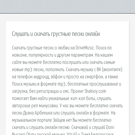
Слушать и скачать грустные песни онлайн
Скачать грустные песни о любви на DriveMusic. Поиск по
новизне, популярности и другим параметрам. На нашем
сайте вы можете бесплатно послушать или скачать самые
новые mp3 песни, пополнить. Скачать музыку с ВК (вконтакте)
на телефон андроид, айфон и просто на смартфон, а также.
Поиск музыки в формате mp3, бесплатные прослушивание и
загрузка, без регистрации и смс. Проект Shalnoy.com
помогает Вам найти уникальные хип-хоп биты, слушать
авторские реп минусовки. У нас вы можете бесплатно скачать
песни Диана Арбенина или слушать онлайн в формате. На
музыкальном портале Зайцев.нет Вы можете бесплатно
скачать и слушать онлайн песню. Скачивай и слушай Doni
Высоко (Хиты русской музыки 2019) и Тима Белорусских