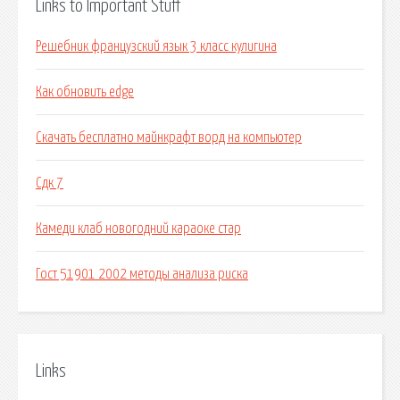
Links to Important Stuff
Решебник французский язык 3 класс кулигина
Как обновить edge
Скачать бесплатно майнкрафт ворд на компьютер
Сдк 7
Камеди клаб новогодний караоке стар
Гост 51901 2002 методы анализа риска
Links