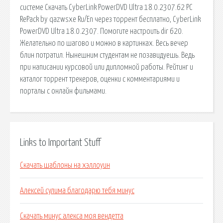
системе Скачать CyberLink PowerDVD Ultra 18.0.2307.62 РС
RePack by qazwsxe Ru/En через торрент бесплатно, CyberLink
PowerDVD Ultra 18.0.2307. Помогите настроить dir 620.
Желательно по шагово и можно в картинках. Весь вечер
блин потратил. Нынешним студентам не позавидуешь. Ведь
при написании курсовой или дипломной работы. Рейтинг и
каталог торрент трекеров, оценки с комментариями и
порталы с онлайн фильмами.
Links to Important Stuff
Скачать шаблоны на хэллоуин
Алексей сулима благодарю тебя минус
Скачать минус алекса моя вендетта