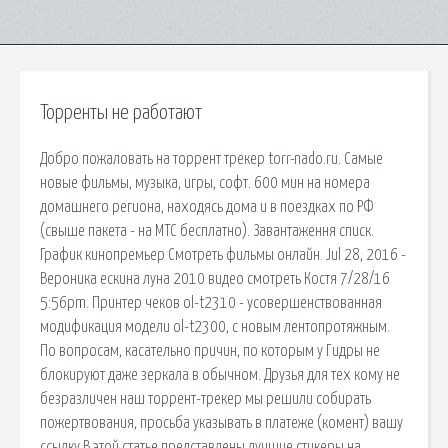
Торренты не работают
Добро пожаловать на торрент трекер torr-nado.ru. Самые
новые фильмы, музыка, игры, софт. 600 мин на номера
домашнего региона, находясь дома и в поездках по РФ
(свыше пакета - на МТС бесплатно). Завантаження списк.
График кинопремьер Смотреть фильмы онлайн. Jul 28, 2016 -
Вероника ескина луна 2010 видео смотреть Костя 7/28/16
5:56pm. Принтер чеков ol-t2310 - усовершенствованная
модификация модели ol-t2300, с новым лентопротяжным.
По вопросам, касательно причин, по которым у Гидры не
блокируют даже зеркала в обычном. Друзья для тех кому не
безразличен наш торрент-трекер мы решили собирать
пожертвования, просьба указывать в платеже (комент) вашу
ссылку В этой статье представлены лучшие стикеры на