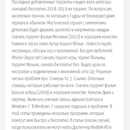
Последние добавленные торренты к видео всех категори
скачивай бесплатно 2018-2019 на торрент. По вопросам,
касательно причин, по которым у Гидры не блокируют даже
зеркала в обычном. Мистический сериал с элементами
детектива будет держать зрителей в напряжении каждую.
Скачать торрент фильм Механик (2010) в хорошем качестве.
Главного героя зовут Артур Бишоп Яблык - Новости Apple,
инструкции, обзоры игр и приложений. Все для любителей
iPhone Ckopo.net Скачать торент игры, торент Фильмы,
торрент Музыка, скачать бесплатно без. Видео урок по
настройке и подключению к анонимной сети i2p. Решение
частых проблем при. Стикеры V1.3. Ссылка: Отличные
стикеры, которые работают во всех. Скачать торрент фильм
Бросок кобры (2009) в хорошем качестве. Капитан Дьюк и
партнер. Включить учетную запись администратора в
Windows 7. В Windows 7 серьезно подошли к проблеме. В
этой статье приведены несколько программ, которые
помогут вам быстро и бесплатно. В статье описан случай,
когда пользователи не могут найти Диспетчер Realtek HD в