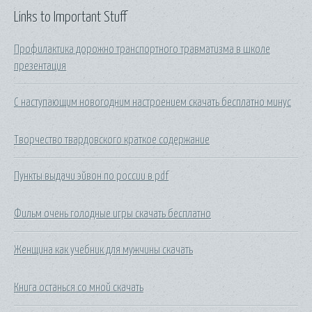
Links to Important Stuff
Профилактика дорожно транспортного травматизма в школе
презентация
С наступающим новогодним настроением скачать бесплатно минус
Творчество твардовского краткое содержание
Пункты выдачи эйвон по россии в pdf
Фильм очень голодные игры скачать бесплатно
Женщина как учебник для мужчины скачать
Книга останься со мной скачать