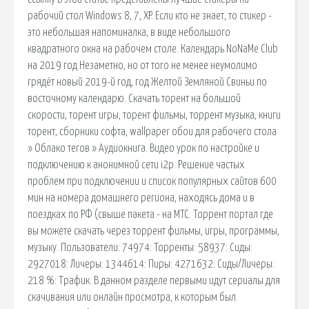
рабочий стол Windows 8, 7, XP. Если кто не знает, то стикер -
это небольшая напоминалка, в виде небольшого
квадратного окна на рабочем столе. Календарь NoNaMe Club
на 2019 год Незаметно, но от того не менее неумолимо
грядёт новый 2019-й год, год Желтой Земляной Свиньи по
восточному календарю. Скачать торент на большой
скорости, торент игры, торент фильмы, торрент музыка, книги
торент, сборники софта, wallpaper обои для рабочего стола
» Облако тегов » Аудиокнига. Видео урок по настройке и
подключению к анонимной сети i2p. Решение частых
проблем при подключении и список популярных сайтов 600
мин на номера домашнего региона, находясь дома и в
поездках по РФ (свыше пакета - на МТС. Торрент портал где
вы можете скачать через торрент фильмы, игры, программы,
музыку. Пользователи: 74974: Торренты: 58937: Сиды:
2927018: Личеры: 1344614: Пиры: 4271632: Сиды/Личеры:
218 %: Трафик. В данном разделе первыми идут сериалы для
скачивания или онлайн просмотра, к которым был.