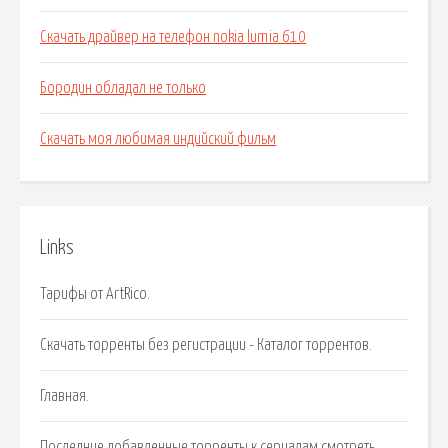
Скачать драйвер на телефон nokia lumia 610
Бородин обладал не только
Скачать моя любимая индийский фильм
Links
Тарифы от ArtRico.
Скачать торренты без регистрации - Каталог торрентов.
Главная.
Последние добавленные торренты к сериалам смотреть.