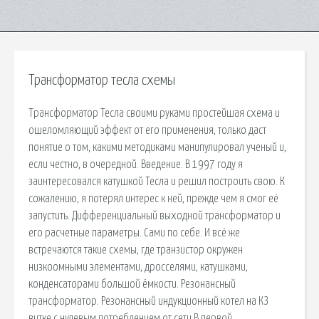
Трансформатор тесла схемы
Трансформатор Тесла своими руками простейшая схема и
ошеломляющий эффект от его применения, только даст
понятие о том, какими методиками манипулировал ученый и,
если честно, в очередной. Введение. В 1997 году я
заинтересовался катушкой Тесла и решил построить свою. К
сожалению, я потерял интерес к ней, прежде чем я смог её
запустить. Дифференциальный выходной трансформатор и
его расчетные параметры. Сами по себе. И всё же
встречаются такие схемы, где транзистор окружен
низкоомными элементами, дросселями, катушками,
конденсаторами большой ёмкости. Резонансный
трансформатор. Резонансный индукционный котел на КЗ
витке с нулевым потреблением от сети В первой