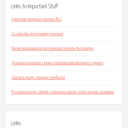
Links to Important Stuff
Суворов ледокол скачать fb2
Си скачать программу торрент
Песни владимира харламова скачать бесплатно
Технологическая схема топливозаправочного пункта
Скачать минус лондон земфира
Pci контроллер simple communications intel скачать драйвер
Links