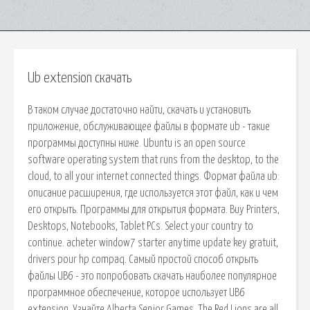
Ub extension скачать
В таком случае достаточно найти, скачать и установить
приложение, обслуживающее файлы в формате ub - такие
программы доступны ниже. Ubuntu is an open source
software operating system that runs from the desktop, to the
cloud, to all your internet connected things. Формат файла ub:
описание расширения, где используется этот файл, как и чем
его открыть. Программы для открытия формата. Buy Printers,
Desktops, Notebooks, Tablet PCs. Select your country to
continue. acheter window7 starter anytime update key gratuit,
drivers pour hp compaq. Самый простой способ открыть
файлы UB6 - это попробовать скачать наиболее популярное
программное обеспечение, которое использует UB6
extension. Узнайте Alberta Senior Games. The Red Lions are all