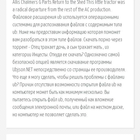
Allis Chalmers G Parts Return to the Shed This little tractor was
a radical departure from the rest of the AC production.
Файловое расширения ub используется операционными
системами для распознавания файлов с содержимым типа
ub. Ниже мы предоставим информацию которая поможет
вам разобраться в этом типе файлов. Скачать порно через
торрент - Отец трахает дочь, а сын трахает мать , из
категории Инцесты. Откуда ее скачать? Однозначно самой
безопасной опцией является скачивание программы
Ubjson.NET непосредственно со страницы ее производителя.
Что еще я могу сделать, чтобы решить проблемы с файлами
ub? Причин отсутствия возможности открытия файла ub на
компьютере может быть как минимум несколько. Вы
пытаетесь открыть файл ub, полученный как вложение
сообщения электронной почты, или файл на жестком диске,
но компьютер не позволяет сделать это.