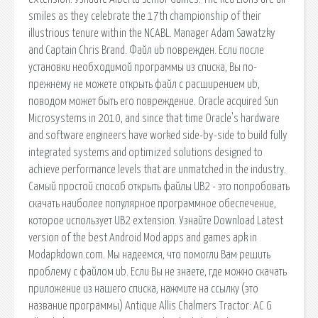
smiles as they celebrate the 17th championship of their
illustrious tenure within the NCABL. Manager Adam Sawatzky
and Captain Chris Brand. Файл ub поврежден. Если после
установки необходимой программы из списка, Вы по-
прежнему не можете открыть файл с расширением ub,
поводом может быть его повреждение. Oracle acquired Sun
Microsystems in 2010, and since that time Oracle's hardware
and software engineers have worked side-by-side to build fully
integrated systems and optimized solutions designed to
achieve performance levels that are unmatched in the industry.
Самый простой способ открыть файлы UB2 - это попробовать
скачать наиболее популярное программное обеспечение,
которое использует UB2 extension. Узнайте Download Latest
version of the best Android Mod apps and games apk in
Modapkdown.com. Мы надеемся, что помогли Вам решить
проблему с файлом ub. Если Вы не знаете, где можно скачать
приложение из нашего списка, нажмите на ссылку (это
название программы) Antique Allis Chalmers Tractor: AC G