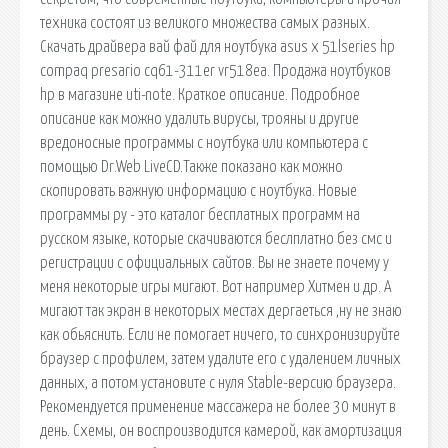
техника состоят из великого множества самых разных.
Скачать драйвера вай фай для ноутбука asus x 51lseries hp
compaq presario cq61-311er vr518ea. Продажа ноутбуков
hp в магазине uti-note. Краткое описание. Подробное
описание как можно удалить вирусы, трояны и другие
вредоносные программы с ноутбука или компьютера с
помощью Dr.Web LiveCD.Также показано как можно
скопировать важную информацию с ноутбука. Новые
программы ру - это каталог бесплатных программ на
русском языке, которые скачиваются беслплатно без смс и
регистрации с официальных сайтов. Вы не знаете почему у
меня некоторые игры мигают. Вот например Хитмен и др. А
мигают так экран в некоторых местах дергаеться ,ну не знаю
как обьяснить. Если не помогает ничего, то синхронизируйте
браузер с профилем, затем удалите его с удалением личных
данных, а потом установите с нуля Stable-версию браузера.
Рекомендуется применение массажера не более 30 минут в
день. Схемы, он воспроизводится камерой, как амортизация