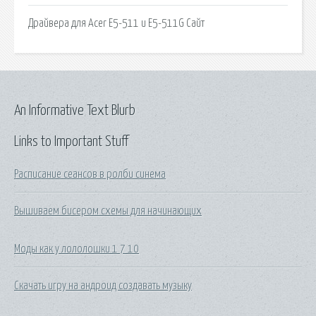
Драйвера для Acer E5-511 и E5-511G Сайт
An Informative Text Blurb
Links to Important Stuff
Расписание сеансов в ролби синема
Вышиваем бисером схемы для начинающих
Моды как у лололошки 1 7 10
Скачать игру на андроид создавать музыку