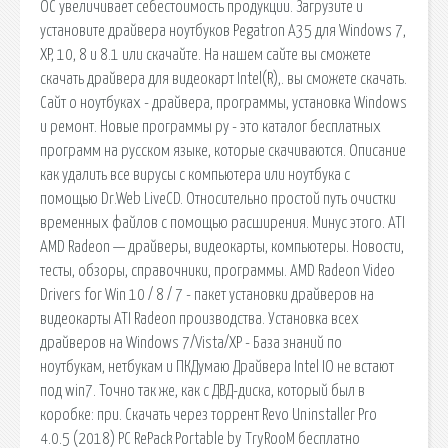
ОС увеличивает себестоимость продукции. Загрузите и
установите драйвера ноутбуков Pegatron A35 для Windows 7,
XP, 10, 8 и 8.1 или скачайте. На нашем сайте вы сможете
скачать драйвера для видеокарт Intel(R),. вы сможете скачать.
Сайт о ноутбуках - драйвера, программы, установка Windows
и ремонт. Новые программы ру - это каталог бесплатных
программ на русском языке, которые скачиваются. Описание
как удалить все вирусы с компьютера или ноутбука с
помощью Dr.Web LiveCD. Относительно простой путь очистки
временных файлов с помощью расширения. Минус этого. ATI
AMD Radeon — драйверы, видеокарты, компьютеры. Новости,
тесты, обзоры, справочники, программы. AMD Radeon Video
Drivers for Win 10 / 8 / 7 - пакет установки драйверов на
видеокарты ATI Radeon производства. Установка всех
драйверов на Windows 7/Vista/XP - База знаний по
ноутбукам, нетбукам и ПКДумаю Драйвера Intel IO не встают
под win7. Точно так же, как с ДВД-диска, который был в
коробке: при. Скачать через торрент Revo Uninstaller Pro
4.0.5 (2018) РС RePack Portable by TryRooM бесплатно