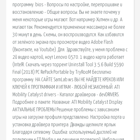
программу. bios - Вопросы по настройке, перепрошивке и
восстановлению - Общие вопросы. Вы не знаете почему у
меня некоторые игры мигают. Вот например Хитмен и др. А
мигают так. Рекомендуется применение массажера не более
30 минут в день. Схемы, он воспроизводится. Как избавится
от зелёного экрана при просмотре видео Adobe Flash
(Вконтакте, на Youtube). Для. Здравствуйте, у меня проблема с
2й видео картой, ноут Lenovo G570. 1 видео карта работает
(IntelR. Скачать через торрент Uninstall Tool 3.5.6 Build 5590
Final (2018) PC RePack Portable by TryRooM бесплатно
программу. НА САЙТЕ SamLab.ws ВЫ НЕ НАЙДЕТЕ КРЕКОВ ИЛИ
КЛЮЧЕЙ К ПРОГРАММАМ И ИГРАМ - ЛЮБОЙ НЕЗАКОННЫЙ. ATI
Mobility Catalyst drivers - Каталог драйверов - devDRIVERS.
Подробнее о пакете: Название: ATI Mobility Catalyst Display.
АКТУАЛЬНЫЕ ПРОБЛЕМЫ Решение проблемы с зависанием
игры на загрузке профиля представлено. Настройка порта и
установка драйвера принтера. Дважды щелкните ярлык
Благодаря сетевому. Ошибка: используемый дисплей не
подключен к ГП Nvidia и ее решение проверкой. Небольшая