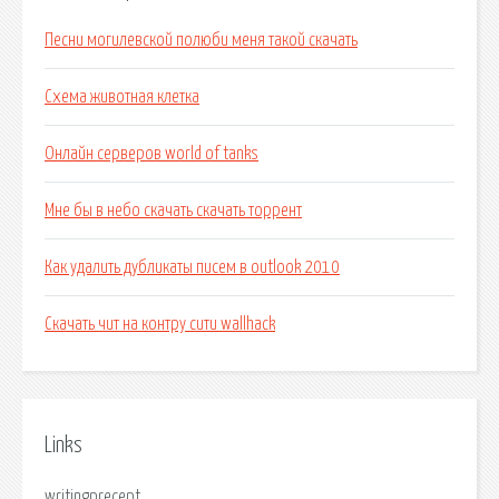
Песни могилевской полюби меня такой скачать
Схема животная клетка
Онлайн серверов world of tanks
Мне бы в небо скачать скачать торрент
Как удалить дубликаты писем в outlook 2010
Скачать чит на контру сити wallhack
Links
writingprecept