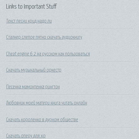
Links to Important Stuff
Текст песни крид надо ли
Сталкер слепое пятно скачать аудиокнигу
Cheat engine 6 2 на русском как пользоваться
Скачать музыкальный оркестр
Песенка мамонтенка рингтон
Любовник моей матери книга читать онлайн
Скачать короленко в дурном обществе
Скачать оперу для хр