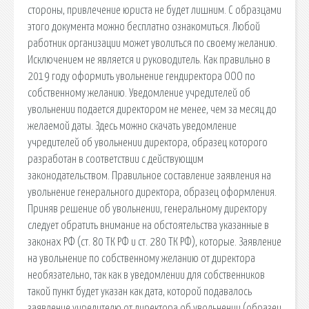
стороны, привлечение юриста не будет лишним. С образцами
этого документа можно бесплатно ознакомиться. Любой
работник организации может уволиться по своему желанию.
Исключением не является и руководитель. Как правильно в
2019 году оформить увольнение гендиректора ООО по
собственному желанию. Уведомление учредителей об
увольнении подается директором не менее, чем за месяц до
желаемой даты. Здесь можно скачать уведомление
учредителей об увольнении директора, образец которого
разработан в соответствии с действующим
законодательством. Правильное составление заявления на
увольнение генерального директора, образец оформления.
Приняв решение об увольнении, генеральному директору
следует обратить внимание на обстоятельства указанные в
законах РФ (ст. 80 ТК РФ и ст. 280 ТК РФ), которые. Заявление
на увольнение по собственному желанию от директора
необязательно, так как в уведомлении для собственников
такой пункт будет указан как дата, которой подавалось
заявление учредителю от директора об увольнении (образец