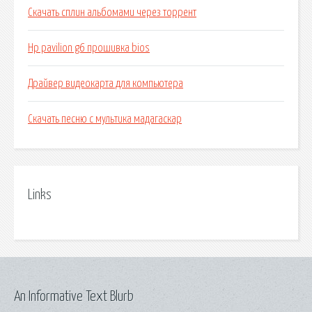
Скачать сплин альбомами через торрент
Hp pavilion g6 прошивка bios
Драйвер видеокарта для компьютера
Скачать песню с мультика мадагаскар
Links
An Informative Text Blurb