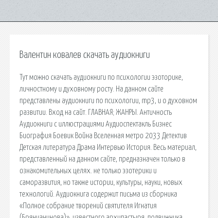
Валентин ковалев скачать аудиокниги
Тут можно скачать аудиокниги по психологии эзоторике,
личностному и духовному росту. На данном сайте
представлены аудиокниги по психологии, mp3, и о духовном
развитии. Вход на сайт. ГЛАВНАЯ; ЖАНРЫ. Античность
Аудиокниги с иллюстрациями Аудиоспектакль Бизнес
Биография Боевик Война Вселенная метро 2033 Детектив
Детская литература Драма Интервью История. Весь материал,
представленный на данном сайте, предназначен только в
ознакомительных целях. не только эзотерики и
саморазвития, но также истории, культуры, науки, новых
технологий. Аудиокнига содержит письма из сборника
«Полное собрание творений святителя Игнатия
(Брянчанинова)», известного архипастыря, подвижника