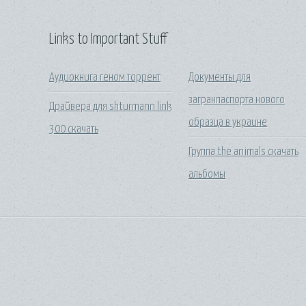
Links to Important Stuff
Аудиокнига геном торрент
Документы для
загранпаспорта нового
Драйвера для shturmann link
образца в украине
300 скачать
Группа the animals скачать
альбомы