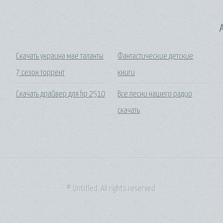
A
Скачать украина мае таланты
Фантастические детские
7 сезон торрент
книги
Скачать драйвер для hp 2510
Все песни нашего радио
скачать
© Untitled. All rights reserved.