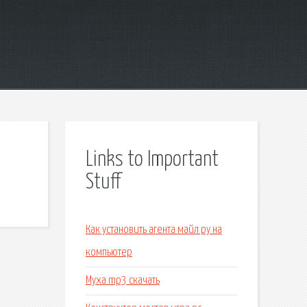
Links to Important
Stuff
Как установить агента майл ру на
компьютер
Муха mp3 скачать