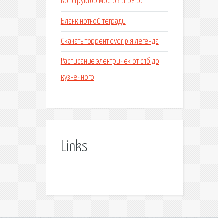
Конструктор мостов игра pc
Бланк нотной тетради
Скачать торрент dvdrip я легенда
Расписание электричек от спб до
кузнечного
Links