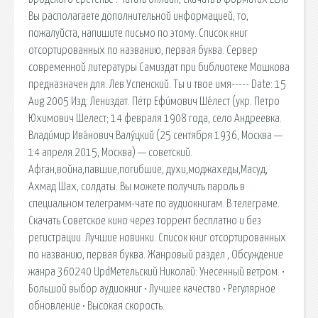
Вы располагаете дополнительной информацией, то,
пожалуйста, напишите письмо по этому. Список книг
отсортированных по названию, первая буква. Сервер
современной литературы Самиздат при библиотеке Мошкова
предназначен для. Лев Успенский. Ты и твое имя----- Date: 15
Aug 2005 Изд: Лениздат. Пётр Ефи́мович Ше́лест (укр. Петро
Юхимович Шелест; 14 февраля 1908 года, село Андреевка.
Влади́мир Ива́нович Валу́цкий (25 сентября 1936, Москва —
14 апреля 2015, Москва) — советский.
Афган,война,павшие,погибшие, духи,моджахеды,Масуд,
Ахмад Шах, солдаты. Вы можете получить пароль в
специальном телеграмм-чате по аудиокнигам. В телеграме.
Скачать Советское кино через торрент бесплатно и без
регистрации. Лучшие новинки. Список книг отсортированных
по названию, первая буква. Жанровый раздел , Обсуждение
жанра 360240 UpdМетельский Николай: Унесенный ветром. •
Большой выбор аудиокниг • Лучшее качество • Регулярное
обновление • Высокая скорость.