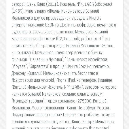
автора Жизнь. Кино (2011), Искатель, №4, 1985 (сборник)
(1985). Купить книгу «Жизнь. Кино» автора Виталий
Мельников и другие произведения в разделе Книги в
интернет-магазине OZON.ru. Доступны цифровые, печатные и
аудиокниги. Скачать бесплатно книги Мельников Виталий
Вячеславович в формате fb2, txt, epub, pdf, mobi, rtf или
читать онлайн без регистрации. Виталий Мельников - Жизнь.
Кино Виталий Мельников - режиссер всеми любимых
фильмов: "Начальник Чукотки", "Семь невест ефрейтора
Збруева", "Здравствуй и прощай. Книга Срочно, секретно,
Дракону. -Виталий Мельников- скачать бесплатно в
fb2,txt,epub для Android, iPhone, iPad, на телефон. Издание
"Виталий Мельников: Искатель, №5, 1984", автором которого
является Виталий Мельников, создано издательством
"Молодая гвардия". Тираж составляет 275000. Виталий
Мельников. Место проживания - Санкт-Петербург, Россия
Поддерживаете пенсионера ? Пост не про рыбалку , кому не
нравится крутим колёсико дальше. Книги автора Мельников
Виталий. Скачать книги бесплатно в формате fb2 txt html,