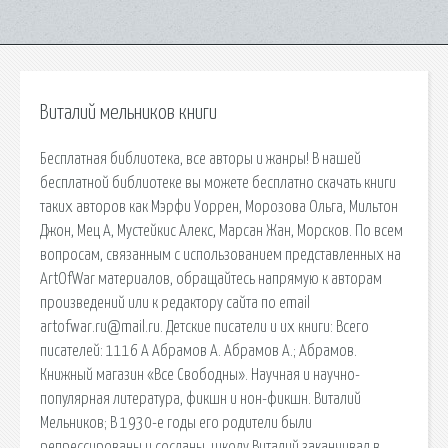
Виталий мельников книги
Бесплатная библиотека, все авторы и жанры! В нашей
бесплатной библиотеке вы можете бесплатно скачать книги
таких авторов как Мэрфи Уоррен, Морозова Ольга, Мильтон
Джон, Мец А, Мустейкис Алекс, Марсан Жан, Морсков. По всем
вопросам, связанным с использованием представленных на
ArtOfWar материалов, обращайтесь напрямую к авторам
произведений или к редактору сайта по email
artofwar.ru@mail.ru. Детские писатели и их книги: Всего
писателей: 1116 А Абрамов А. Абрамов А.; Абрамов.
Книжный магазин «Все Свободны». Научная и научно-
популярная литература, фикшн и нон-фикшн. Виталий
Мельников; В 1930-е годы его родители были
репрессированы и сосланы, школу Виталий заканчивал в