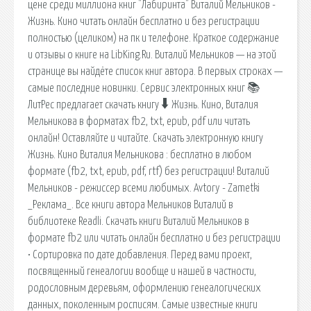
цене среди миллиона книг "Лабиринта" Виталий Мельников -
Жизнь. Кино читать онлайн бесплатно и без регистрации
полностью (целиком) на пк и телефоне. Краткое содержание
и отзывы о книге на LibKing.Ru. Виталий Мельников — на этой
странице вы найдёте список книг автора. В первых строках —
самые последние новинки. Сервис электронных книг 📚
ЛитРес предлагает скачать книгу 🠳 Жизнь. Кино, Виталия
Мельникова в форматах fb2, txt, epub, pdf или читать
онлайн! Оставляйте и читайте. Скачать электронную книгу
Жизнь. Кино Виталия Мельникова : бесплатно в любом
формате (fb2, txt, epub, pdf, rtf) без регистрации! Виталий
Мельников - режиссер всеми любимых. Avtory - Zametki
_Реклама_. Все книги автора Мельников Виталий в
библиотеке Readli. Скачать книги Виталий Мельников в
формате fb2 или читать онлайн бесплатно и без регистрации
• Сортировка по дате добавления. Перед вами проект,
посвященный генеалогии вообще и нашей в частности,
родословным деревьям, оформлению генеалогических
данных, поколенным росписям. Самые известные книги