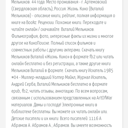
Мельников. 44 года. Место проживания - г. Артемовский
(Свердловская область), Россия. Жизнь. Кино (Виталий
Мельников) - описание книги, рейтинг, полная информация о
книге на Bookz. Рецензии. Похожие книги. Переходите и
читайте онлайн / скачивайте. Виталий Мельников.
Фильмография, фото, интересные факты из жизни и многое
другое на КиноПоиске. Полный список фильмов и
совместных работы с другими актерами. Скачать книгу
Мельников Виталий «Жизнь. Кино» в формате fb2 или читать
онлайн бесплатно и без регистрации, а также другие книги
Мельников Виталий в формате. Скачать книгу Искатель 1985
#04 - Миллер-младший Уолтер Майкл, Журнал Искатель,
Андрей Серба, Виталий Мельников бесплатно в формате
epub, fb2, читать отзывы, аннотацию. По всем вопросам,
связанным с использованием представленных на ArtOfWar
материалов. Дамы и господа! Электронные книги в
библиотеке бесплатны. Вы можете их читать онлайн или.
Детские писатели и их книги: Всего писателей: 1116 А
Абрамов А. Абрамов А.; Абрамов. Вы имеете возможность