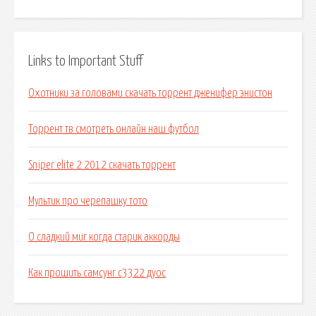
Links to Important Stuff
Охотники за головами скачать торрент дженифер энистон
Торрент тв смотреть онлайн наш футбол
Sniper elite 2 2012 скачать торрент
Мультик про черепашку тото
О сладкий миг когда старик аккорды
Как прошить самсунг с3322 дуос