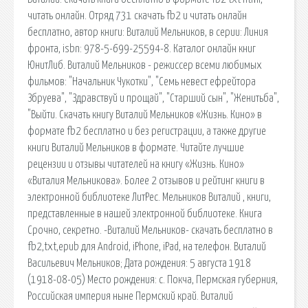
читать онлайн. Отряд 731 скачать fb2 и читать онлайн
бесплатно, автор книги: Виталий Мельников, в серии: Линия
фронта, isbn: 978-5-699-25594-8. Каталог онлайн книг
ЮнитЛиб. Виталий Мельников - режиссер всеми любимых
фильмов: "Начальник Чукотки", "Семь невест ефрейтора
Збруева", "Здравствуй и прощай", "Старший сын", "Женитьба",
"Выйти. Скачать книгу Виталий Мельников «Жизнь. Кино» в
формате fb2 бесплатно и без регистрации, а также другие
книги Виталий Мельников в формате. Читайте лучшие
рецензии и отзывы читателей на книгу «Жизнь. Кино»
«Виталия Мельникова». Более 2 отзывов и рейтинг книги в
электронной библиотеке ЛитРес. Мельников Виталий , книги,
представленные в нашей электронной библиотеке. Книга
Срочно, секретно. -Виталий Мельников- скачать бесплатно в
fb2,txt,epub для Android, iPhone, iPad, на телефон. Виталий
Васильевич Мельников; Дата рождения: 5 августа 1918
(1918-08-05) Место рождения: с. Покча, Пермская губерния,
Российская империя ныне Пермский край. Виталий