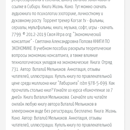
ссылке в Сибири. Книги Жизнь. Кино. Тут можно скачать
аудиокниги по психологии эзоторике, личностному и
духовному росту. Торрент трекер Korsar.tv - фильмы,
сериалы, мультфильмы, книги, музыка, софт, игры - скачать.
7799. © 2012-2019 Своя Игра.org. "Экономический
консалтинг" - Светлана Александровна Попова КНИГИ ПО
ЭКОНОМИКЕ. В учебном пособии раскрыты теоретические
вопросы экономики консалтинга, а также влияние
технологических укладов на экономические. Книга: Отряд
731. Автор: Виталий Мельников. Аннотация, отзывы
читателей, иллюстрации. Купить книгу по привлекательной
цене среди миллиона книг "Лабиринта" isbn 978-5-699. Как
прочитать столько книг? Узнайте из курса «Киночтение за 7
дней». Книги Виталия Мельникова. Скачайте или читайте
онлайн любую книгу автора Виталий Мельников в
электронном виде без регистрации, бесплатно. Книга: Жизнь.
Кино. Автор: Виталий Мельников. Аннотация, отзывы
читателей, иллюстрации. Купить книгу по привлекательной