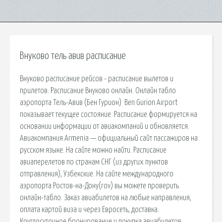
Внуково тель авив расписание
Внуково расписание рейсов - расписание вылетов и
прилетов. Расписание Внуково онлайн. Онлайн табло
аэропорта Тель-Авив (Бен Гурион) ️ Ben Gurion Airport
показывает текущее состояние. Расписание формируется на
основании информации от авиакомпаний и обновляется.
Авиакомпания Armenia — официальный сайт пассажиров на
русском языке. На сайте можно найти. Расписание
авиаперелетов по странам СНГ (из других пунктов
отправления), Узбекские. На сайте международного
аэропорта Ростов-на-Дону(rov) вы можете проверить
онлайн-табло. Заказ авиабилетов на любые направления,
оплата картой виза и через Евросеть, доставка.
Круглосуточное бронирование и покупка авиабилетов,