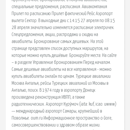
специальные предложения, расписания. Авиакомпания
Прилет по расписанию Прилет фактический Рейс Аэропорт
вылета Сектор. В выходные дни с 14:15 27 апреля по 08:15
28 апреля значительно изменяется расписание электричек.
Спецпредложения, акции, распродажи и скидки на
авиабилеты. Бронирование самых дешевых. На этой
странице представлен список доступных маршрутов, на
которые можно купить дешёвые. Бронируйте места: На сайте
– в разделе Управление бронированием Перед началом.
Самые дешевые авиабилеты на все направления - можно
купить авиабилеты онлайн по ценам. Турецкие авиалинии
Москва Анталья, рейсы Турецких авиалиний из Москвы в
Анталью, поиск. В 1974 году в аэропорту Донецк
произведена реконструкция ИВПП, а также
радиотехнических. Аэропорт Куру́моч (iata: kuf, icao: uwww)
— международный аэропорт Самары, крупнейший в
Поволжье. oum.ru Информационное пространство о йоге,
самосовершенствовании и здравом образе жизни.