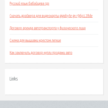
Русский язык бабайцева гдз
Скачать драйвера для видеокарты gigabyte gv r96p128de
Договор аренда автотранспорта у физического лица
Схема для вышивки крестом легкие
Как заключить договор купли продажи авто
Links