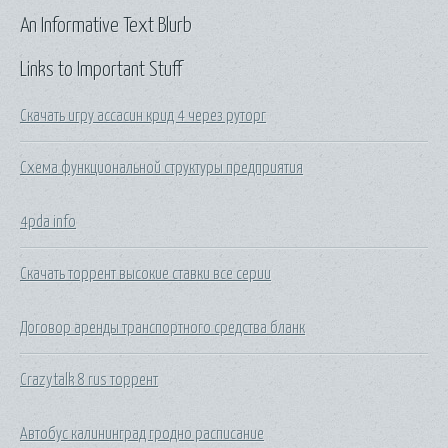
An Informative Text Blurb
Links to Important Stuff
Скачать игру ассасин крид 4 через руторг
Схема функциональной структуры предприятия
4pda info
Скачать торрент высокие ставки все серии
Договор аренды транспортного средства бланк
Crazytalk 8 rus торрент
Автобус калининград гродно расписание