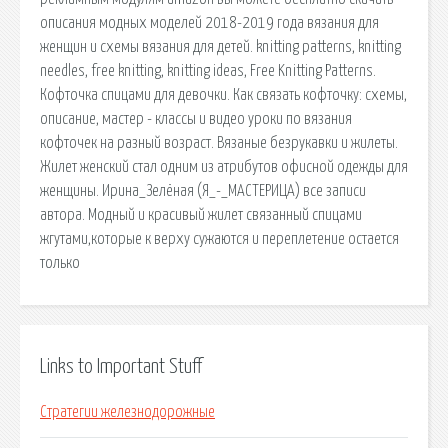
описания модных моделей 2018-2019 года вязания для
женщин и схемы вязания для детей. knitting patterns, knitting
needles, free knitting, knitting ideas, Free Knitting Patterns.
Кофточка спицами для девочки. Как связать кофточку: схемы,
описание, мастер - классы и видео уроки по вязания
кофточек на разный возраст. Вязаные безрукавки и жилеты.
Жилет женский стал одним из атрибутов офисной одежды для
женщины. Ирина_Зелёная (Я_-_МАСТЕРИЦА) все записи
автора. Модный и красивый жилет связанный спицами
жгутами,которые к верху сужаются и переплетение остается
только
Links to Important Stuff
Стратегии железнодорожные