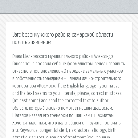
Загс безенчукского района самарской области
подать заявление
Глава Щелковского муниципального района Александр
Ганяев тоже проявил себя не формалистом: велел исправить
отчество в постановлении «О передаче земельных участков
в собственность гражданам – членам дачно-строительного
кооператива «Космос». If the English language - your native,
and the text seems to you illiterate, please, correct mistakes
(at least some) and send the corrected text to author.
области, который активно помогает нашим шашистам,
Шаталов назвал его тренером по шашкам и шахматам.
Хочется надеяться, что в дальнейшем он научится отличать
эти. Keywords: congenital cleft, risk factors, etiology, birth
statistic, risk area, planning of treatment Врожденные