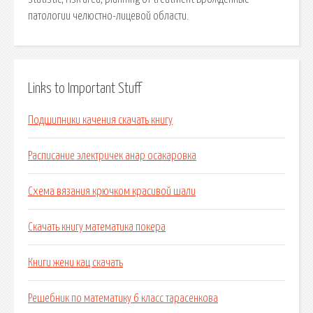
патологии челюстно-лицевой области.
Links to Important Stuff
Подшипники качения скачать книгу
Расписание электричек анар осакаровка
Схема вязания крючком красивой шали
Скачать книгу математика покера
Книги жени кац скачать
Решебник по математику 6 класс тарасенкова