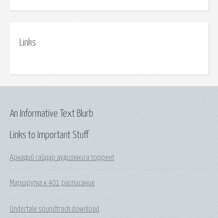
Links
An Informative Text Blurb
Links to Important Stuff
Аркадий гайдар аудиокнига торрент
Маршрутка к 401 расписание
Undertale soundtrack download