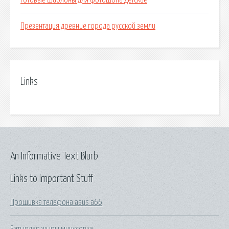
Готовые шаблоны для фотошопа детские
Презентация древние города русской земли
Links
An Informative Text Blurb
Links to Important Stuff
Прошивка телефона asus a66
Батырлар жыры минусовка