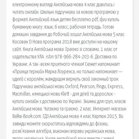
електронному вигляді Англійська мова 4 клас дивитись і
читати онлайн. Шкільні підручники за новою програмою у
форматі Английский язык детям бесплатно pdf, djvu купить
бумажную книгу: язык, 6 класс, рабочая тетрадь. Готові
домашні завдання до Робочий зошит Англійська мова 5 клас
Косован О Нова програма 2018 вже доступні на нашому
сайті. Книга Англійська мова. Граємо зі словами. 1 клас от
издательства УЛА. isbn 978-966-284-203-6. Доставка по
Украине. А так -всем приятного чтения! Сюжет напоминает
«Принца терний» Марка Лоуренса, но только напоминает —
идеей с королём, жаждущим вернуть свой законный трон.
Підручники англійської мови Oxford, Pearson, Pingu, Express,
Macmillan, німецької мови Klett - для дітей та дорослих -
купити онлайн з доставкою по Україні. Знижки для груп, класів.
Англійська мова. Читаємо та граємо. 2 клас. Интернет-магазин
Balka-Book.com. ГДЗ Англійська мова 4 клас Карпюк 2015. Ви
завжди можете скористатись відповідями до фізики,
розв'язання алгебра, виконані вправи українська мова,
твори українська. Учите английский язык вместе с нами!