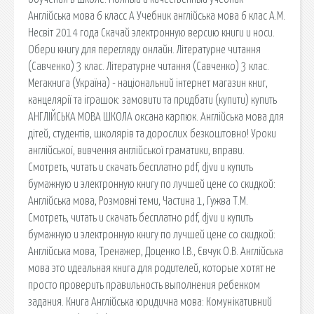
Англiйська мова 6 класс А Учебник англійська мова 6 клас А.М.
Несвіт 2014 года Скачай электронную версию книги и носи.
Обери книгу для перегляду онлайн. Літературне читання
(Савченко) 3 клас. Літературне читання (Савченко) 3 клас.
Мегакнига (Україна) - національний інтернет магазин книг,
канцелярії та іграшок: замовити та придбати (купити) купить
АНГЛІЙСЬКА МОВА ШКОЛА оксана карпюк. Англійська мова для
дітей, студентів, школярів та дорослих безкоштовно! Уроки
англійської, вивчення англійської граматики, вправи.
Смотреть, читать и скачать бесплатно pdf, djvu и купить
бумажную и электронную книгу по лучшей цене со скидкой:
Англійська мова, Розмовнi теми, Частина 1, Гужва Т.М.
Смотреть, читать и скачать бесплатно pdf, djvu и купить
бумажную и электронную книгу по лучшей цене со скидкой:
Англійська мова, Тренажер, Доценко І.В., Євчук О.В. Англійська
мова это идеальная книга для родителей, которые хотят не
просто проверить правильность выполнения ребенком
задания. Книга Англійська юридична мова: Комунікативний