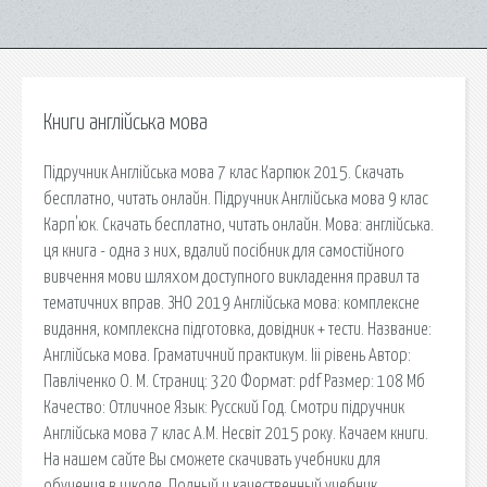
Книги англійська мова
Підручник Англійська мова 7 клас Карпюк 2015. Скачать
бесплатно, читать онлайн. Підручник Англійська мова 9 клас
Карп'юк. Скачать бесплатно, читать онлайн. Мова: англійська.
ця книга - одна з них, вдалий посібник для самостійного
вивчення мови шляхом доступного викладення правил та
тематичних вправ. ЗНО 2019 Англійська мова: комплексне
видання, комплексна підготовка, довідник + тести. Название:
Англійська мова. Граматичний практикум. Іii рівень Автор:
Павліченко О. М. Страниц: 320 Формат: pdf Размер: 108 Мб
Качество: Отличное Язык: Русский Год. Смотри підручник
Англійська мова 7 клас А.М. Несвіт 2015 року. Качаем книги.
На нашем сайте Вы сможете скачивать учебники для
обучения в школе. Полный и качественный учебник