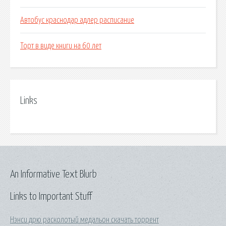
Автобус краснодар адлер расписание
Торт в виде книги на 60 лет
Links
An Informative Text Blurb
Links to Important Stuff
Нэнси дрю расколотый медальон скачать торрент