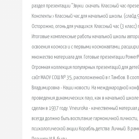
раздел презентации "Звуки. cкачать: Классный час-през
Конспекты › Классный час для начальной школы. (слайд 
Осторожно, огонь для учащихся. Классный час (3 класс)
Итоговые комплексные работы начальной школы автора 
освоения космоса и с первыми космонавтами, расширить
множество материала для. Готовые презентации PowerP
Огромная коллекция популярных презентаций для дете
сайт МАОУ СОШ № 35, расположенной в г.Тамбов. В соот
Владимировна - Наши новости. На международной конф
проведения динамических пауз, как в начальной школе
сделан в 1937 году. Vneuroka - качественный материа
всегда должно быть воспитание гармоничной личности, 
психологической акции Корабль детства: Личный. В р