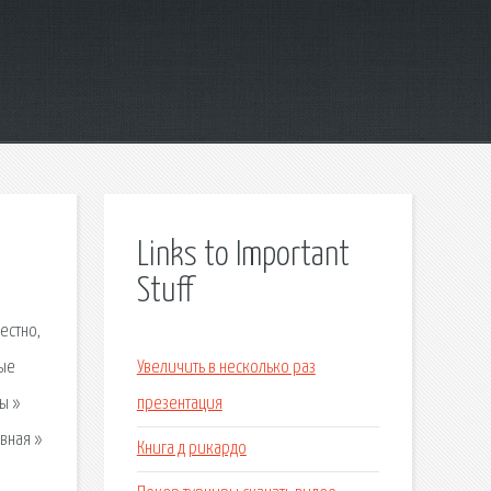
Links to Important
Stuff
естно,
ные
Увеличить в несколько раз
ы »
презентация
вная »
Книга д рикардо