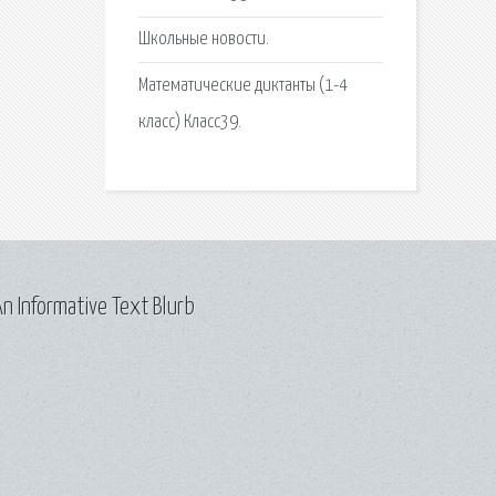
Школьные новости.
Математические диктанты (1-4
класс) Класс39.
n Informative Text Blurb