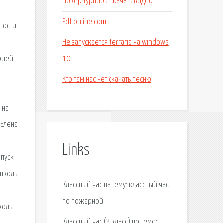
Покер турниры скачать видео
Pdf online com
сности
Не запускается terraria на windows
10
орией
Кто там нас нет скачать песню
.
 на
 Елена
Links
ыпуск
 школы
Классный час на тему: классный час
по пожарной.
школы
Классный час (3 класс) по теме: