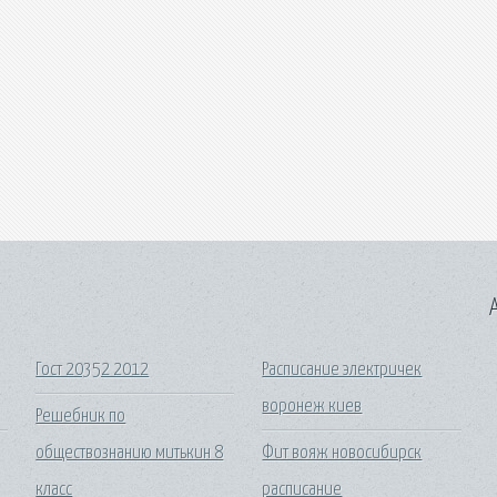
A
Гост 20352 2012
Расписание электричек
воронеж киев
Решебник по
обществознанию митькин 8
Фит вояж новосибирск
класс
расписание