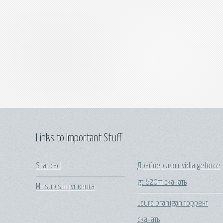
Links to Important Stuff
Star cad
Драйвер для nvidia geforce
gt 620m скачать
Mitsubishi rvr книга
Laura branigan торрент
скачать