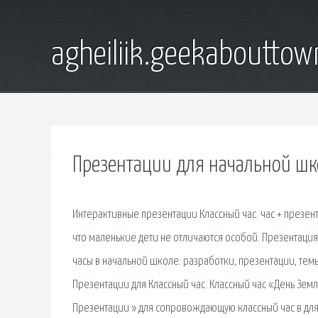
agheiliik.geekaboutto
Презентации для начальной шк
Интерактивные презентации Классный час. час + презен
что маленькие дети не отличаются особой. Презентация 
часы в начальной школе: разработки, презентации, тем
Презентации для Классный час. Классный час «День Земл
Презентации » для сопровождающую классный час в для 