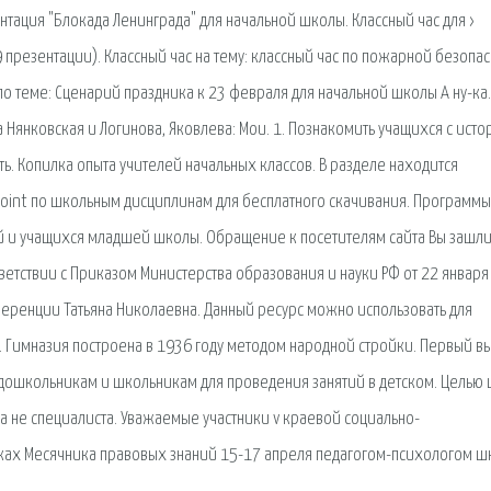
ентация "Блокада Ленинграда" для начальной школы. Классный час для ›
9 презентации). Классный час на тему: классный час по пожарной безопа
 по теме: Сценарий праздника к 23 февраля для начальной школы А ну-ка.
Нянковская и Логинова, Яковлева: Мои. 1. Познакомить учащихся с ист
. Копилка опыта учителей начальных классов. В разделе находится
oint по школьным дисциплинам для бесплатного скачивания. Программы
й и учащихся младшей школы. Обращение к посетителям сайта Вы зашли
ветствии с Приказом Министерства образования и науки РФ от 22 января
еренции Татьяна Николаевна. Данный ресурс можно использовать для
. Гимназия построена в 1936 году методом народной стройки. Первый в
л дошкольникам и школьникам для проведения занятий в детском. Целью
а не специалиста. Уважаемые участники v краевой социально-
амках Месячника правовых знаний 15-17 апреля педагогом-психологом 