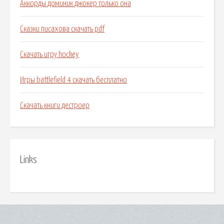
Аккорды доминик джокер только она
Сказки писахова скачать pdf
Скачать игру hockey
Игры battlefield 4 скачать бесплатно
Скачать книги дестроер
Links