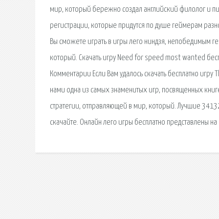
мир, который бережно создал английский филолог и пис
регистрации, которые придутся по душе геймерам разно
Вы сможете играть в игры лего ниндзя, непобедимым г
который. Скачать игру Need for speed most wanted бес
Комментарии Если Вам удалось скачать бесплатно игру The
нами одна из самых знаменитых игр, посвященных книге Д
стратегии, отправляющей в мир, который. Лучшие 34132
скачайте. Онлайн лего игры бесплатно представлены на 