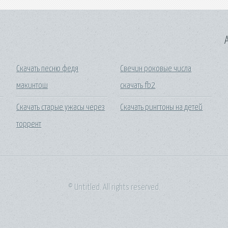
A
Скачать песню федя
Свечин роковые числа
макинтош
скачать fb2
Скачать старые ужасы через
Скачать рингтоны на детей
торрент
© Untitled. All rights reserved.