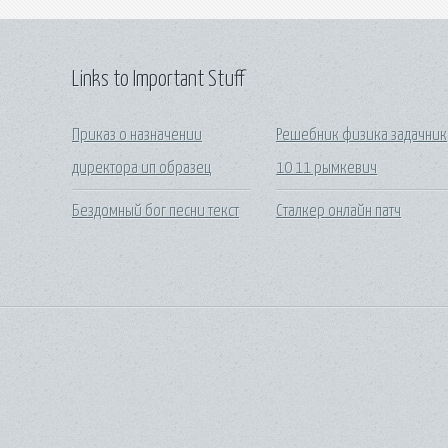
Links to Important Stuff
Приказ о назначении
Решебник физика задачник
директора ип образец
10 11 рымкевич
Бездомный бог песни текст
Сталкер онлайн патч