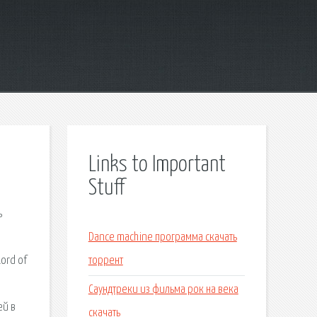
Links to Important
Stuff
ь
Dance machine программа скачать
ord of
торрент
Саундтреки из фильма рок на века
ей в
скачать