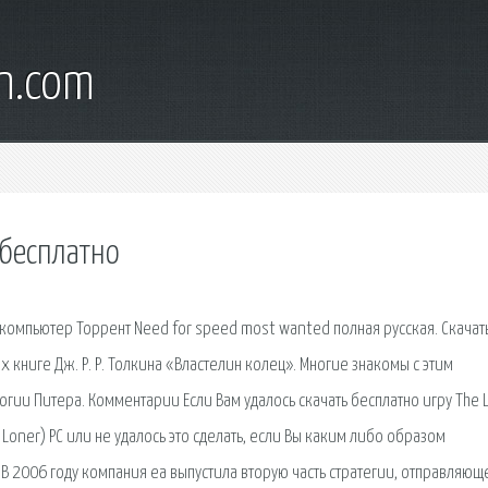
wn.com
 бесплатно
 компьютер Торрент Need for speed most wanted полная русская. Скачат
книге Дж. Р. Р. Толкина «Властелин колец». Многие знакомы с этим
и Питера. Комментарии Если Вам удалось скачать бесплатно игру The L
от Loner) PC или не удалось это сделать, если Вы каким либо образом
В 2006 году компания ea выпустила вторую часть стратегии, отправляющ