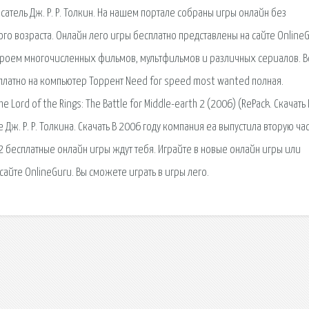
атель Дж. Р. Р. Толкин. На нашем портале собраны игры онлайн без
го возраста. Онлайн лего игры бесплатно представлены на сайте OnlineG
ероем многочисленных фильмов, мультфильмов и различных сериалов. В
платно на компьютер Торрент Need for speed most wanted полная.
 Lord of the Rings: The Battle for Middle-earth 2 (2006) (RePack. Скачать
ж. Р. Р. Толкина. Скачать В 2006 году компания ea выпустила вторую час
 бесплатные онлайн игры ждут тебя. Играйте в новые онлайн игры или
сайте OnlineGuru. Вы сможете играть в игры лего.