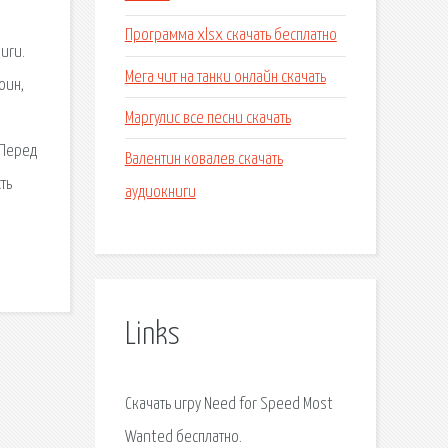
Программа xlsx скачать бесплатно
uru.
Мега чит на танки онлайн скачать
оин,
Маргулис все песни скачать
 Перед
Валентин ковалев скачать
ть
аудиокниги
Links
Скачать игру Need for Speed Most
Wanted бесплатно.