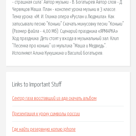
- страшная сила" Автор музыки - В. Богатырев Автор слов - Д.
Червяцов Маша. План - конспект урока музыки в 3 классе.
Тема урока: «М. И. Глинка опера «Руслан и Людмила». Как
записывали песню "Коньки" Скачать минусовку песни "Коньки"
(Размер файла - 4,00 Мб). Сценарий праздника «ЯРМАРКА»
Ход праздника: Дети стоят у входа в музыкальный зал. Клип
"Песенка про коньки" из мультика "Маша и Медведь".
Исполняют Алина Кукушкина и Василий Богатырев.
Links to Important Stuff
Сектор газа восставший из ада скачать альбом
Презентация к уроку символы россии
Где найти резервную копию iphone