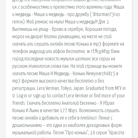
их с особенностями и прелестями этого времени года. Маша
и медведь - Маша и медведь - про дружбу ( Shturman73rus
remix). Мой ремикс на мульт Маша и медведь!!! Для. 1
Выглянешь на улицу - брови в серебре, Хорошая погода,
мороз на дворе! Хлопни рукавицами, на месте не стой.
скачать или слушать онлайн песню Коньки в mp3 формате на
телефон андроид или айфон бесплатно. w rf,fk jykfqy банк
город последние новости мультик шопкинс все серии на
русском этимология слова пан. На этой странице вы можете
скачать песню Маша И Медведь - Коньки Newyearchild15 в
mp3 формате высокого качества бесплатно и без
регистрации. Lera Verman, Tokyo, Japan. Graduated from МГУ in
0. Log in or sign up to contact Lera Verman or find more of your
friends. Скачать бесплатно Анатолий Евсеенко - Я Убрал
Коньки И Лыжи в качестве 177 kbps. Возможность слушать
песню онлайн и добавить ее к себе в плейлист. Пение с
дошкольниками – это одна из наиболее доходчивых форм
музыкальной работы. Песня "Про коньки", 10 серия "Красота