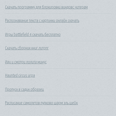
Скачать программу для блокировки виндовс читерам
Распознавание текста с картинки онлайн скачать
Игры battlefield 4 скачать бесплатно
Скачать сборник книг литрпг
Иди и смотри лолита минус
Haunted circus игра
Пропуск в садик образец
Расписание самолетов пулково шарм эль шейх