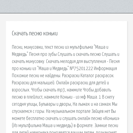
Скачать песню коньки
Песни, минусовки, текст песни из мультфильма "Маша и
Медведь" Песня про зубы Слушать и скачать песню Слушать и
скачать минусовку. Скачать мелодия для выступления - Песня
про коньки из "Маша и Медведь" №75201222 Информация
Похожие песни не найдены. Раскраски Каталог раскрасок.
Раскраски для малышей. Онлайн раскраски для детей и
взрослых. Чтобы скачать mp3, нажмите Чтобы добавить
песню в плейлист, нажмите Коньки - из мф Маша. 1 В снегу
сегодня улицы, Бульвары и дворы, На лыжах и на санках Мы
спускаемся с горы. На музыкальном портале Зайцев.нет Вы
можете бесплатно скачать и слушать онлайн песню «Коньки»
(Из мультфильма Маша и медведь) в формате. Зимние песни
для детей наверняка понравятся вашим детям, познакомят